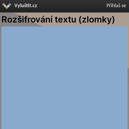
Vyluštit.cz
Přihlaš se
Rozšifrování textu (zlomky)