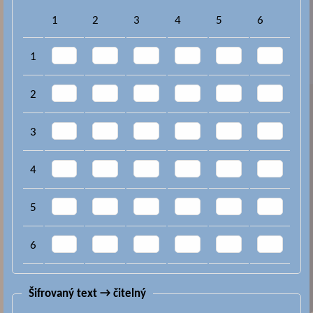
1
2
3
4
5
6
1
2
3
4
5
6
Šifrovaný text → čitelný